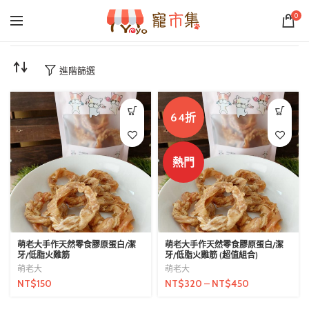
0
進階篩選
64折
熱門
萌老大手作天然零食膠原蛋白/潔
萌老大手作天然零食膠原蛋白/潔
牙/低脂火雞筋
牙/低脂火雞筋 (超值組合)
萌老大
萌老大
NT$
150
NT$
320
–
NT$
450