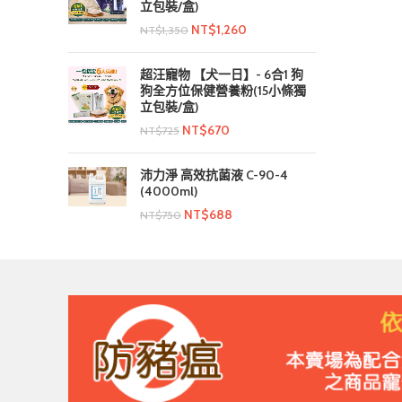
立包裝/盒)
NT$
1,260
NT$
1,350
超汪寵物 【犬一日】- 6合1 狗
狗全方位保健營養粉(15小條獨
立包裝/盒)
NT$
670
NT$
725
沛力淨 高效抗菌液 C-90-4
(4000ml)
NT$
688
NT$
750