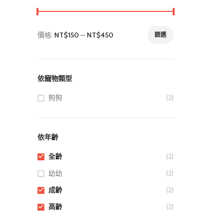
價格:
NT$150
—
NT$450
篩選
最
最
低
高
價
價
格
格
依寵物類型
狗狗
(2)
依年齡
全齡
(2)
幼幼
(2)
成齡
(2)
高齡
(2)