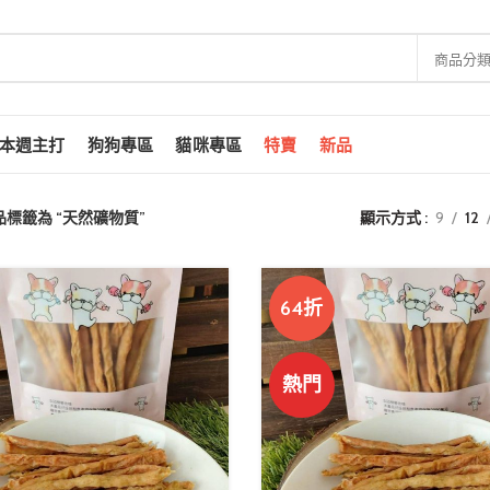
商品分
本週主打
狗狗專區
貓咪專區
特賣
新品
品標籤為 “天然礦物質”
顯示方式
9
12
64折
熱門