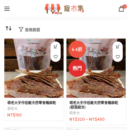
0
進階篩選
64折
熱門
萌老大手作低敏天然零食鴨柳乾
萌老大手作低敏天然零食鴨柳乾
(超值組合)
萌老大
萌老大
NT$
150
NT$
320
–
NT$
450