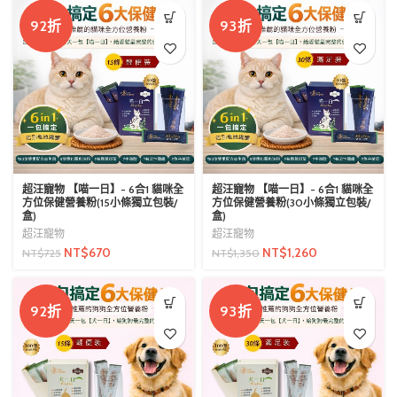
92折
93折
超汪寵物 【喵一日】- 6合1 貓咪全
超汪寵物 【喵一日】- 6合1 貓咪全
方位保健營養粉(15小條獨立包裝/
方位保健營養粉(30小條獨立包裝/
盒)
盒)
超汪寵物
超汪寵物
NT$
670
NT$
1,260
NT$
725
NT$
1,350
92折
93折