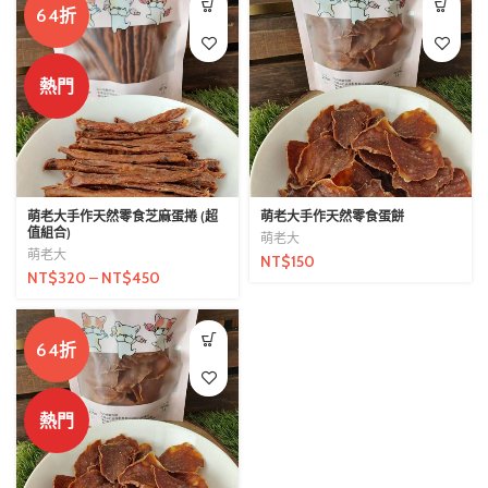
64折
熱門
萌老大手作天然零食芝麻蛋捲 (超
萌老大手作天然零食蛋餅
值組合)
萌老大
萌老大
NT$
150
NT$
320
–
NT$
450
64折
熱門