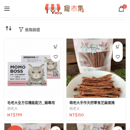
0
進階篩選
毛老大全方位機能配方_貓專用
萌老大手作天然零食芝麻蛋捲
萌老大
萌老大
NT$
799
NT$
150