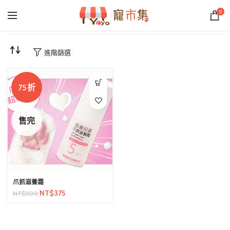
0
進階篩選
75折
售完
爪抓滋養霜
NT$
375
NT$
500