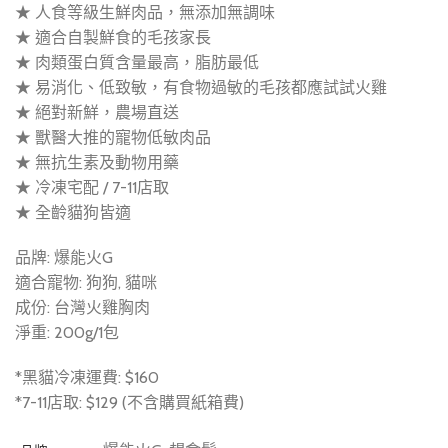
★ 人食等級生鮮肉品，無添加無調味
★ 適合自製鮮食的毛孩家長
★ 肉類蛋白質含量最高，脂肪最低
★ 易消化、低致敏，有食物過敏的毛孩都應試試火雞
★ 絕對新鮮，農場直送
★ 獸醫大推的寵物低敏肉品
★ 無抗生素及動物用藥
★ 冷凍宅配 / 7-11店取
★ 全齡貓狗皆適
品牌: 爆能火G
適合寵物: 狗狗, 貓咪
成份: 台灣火雞胸肉
淨重: 200g/1包
*黑貓冷凍運費: $160
*7-11店取: $129 (不含購買紙箱費)