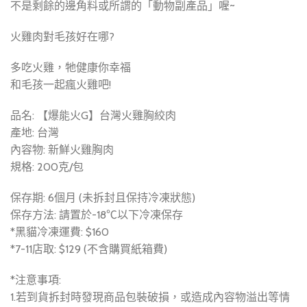
不是剩餘的邊角料或所謂的「動物副產品」喔~
火雞肉對毛孩好在哪?
多吃火雞，牠健康你幸福
和毛孩一起瘋火雞吧!
品名: 【爆能火G】台灣火雞胸絞肉
產地: 台灣
內容物: 新鮮火雞胸肉
規格: 200克/包
保存期: 6個月 (未拆封且保持冷凍狀態)
保存方法: 請置於-18℃以下冷凍保存
*黑貓冷凍運費: $160
*7-11店取: $129 (不含購買紙箱費)
*注意事項:
1.若到貨拆封時發現商品包裝破損，或造成內容物溢出等情