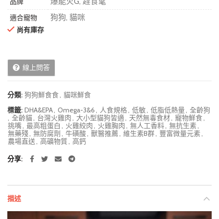
爆能火G, 趕食髦
品牌
狗狗, 貓咪
適合寵物
尚有庫存
線上問答
分類:
狗狗鮮食食
,
貓咪鮮食
標籤:
DHA&EPA
,
Omega-3&6
,
人食規格
,
低敏
,
低脂低熱量
,
全齡狗
,
全齡貓
,
台灣火雞肉
,
大小型貓狗皆適
,
天然無毒食材
,
寵物鮮食
,
挑嘴
,
最高粗蛋白
,
火雞絞肉
,
火雞胸肉
,
無人工香料
,
無抗生素
,
無藥殘
,
無防腐劑
,
牛磺酸
,
獸醫推薦
,
維生素B群
,
豐富微量元素
,
農場直送
,
高礦物質
,
高鈣
分享
描述