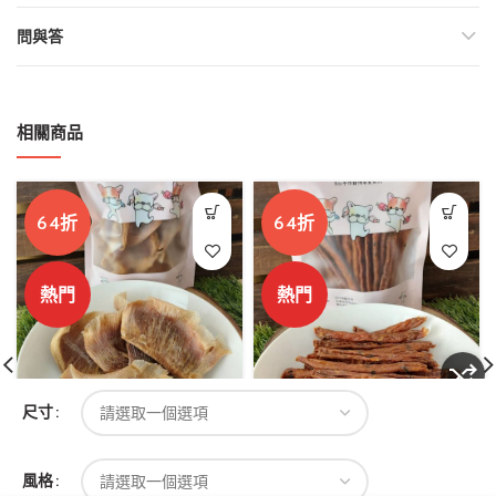
問與答
相關商品
64折
64折
熱門
熱門
尺寸
萌老大手作天然零食低敏/
萌老大手作天然零食芝麻
高鈣/潔牙魚鰭軟骨 (超值
蛋捲 (超值組合)
組合)
萌老大
風格