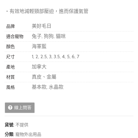
・有效地減輕頸部壓迫，進而保護氣管
美好毛日
品牌
兔子, 狗狗, 貓咪
適合寵物
海軍藍
顏色
1, 2, 2.5, 3, 3.5, 4, 5, 6, 7
尺寸
加拿大
產地
真皮、金屬
材質
基本款, 水晶款
風格
線上問答
貨號:
不提供
分類:
寵物外出用品