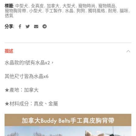
標籤:
中型犬
,
全真皮
,
加拿大
,
大型犬
,
寵物時尚
,
寵物精品
,
寵物胸背帶
,
小型犬
,
手工製作
,
水晶
,
狗狗
,
獨特風格
,
耐用
,
貓咪
,
透氣
分享
描述
水晶款的1號有水晶x2，
其他尺寸皆為水晶x6
★產地：加拿大
★材料成分：真皮、金屬