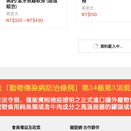
高鈣/潔牙魚鰭軟骨 (超值
捲
組合)
萌老大
萌老大
NT$
150
NT$
320
–
NT$
450
資料載入中...
會員權益及政策
寵遊網 合作夥伴