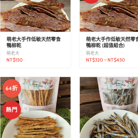
萌老大手作低敏天然零食
萌老大手作低敏天然零
鴨柳乾
鴨柳乾 (超值組合)
萌老大
萌老大
NT$
150
NT$
320
–
NT$
450
64折
熱門