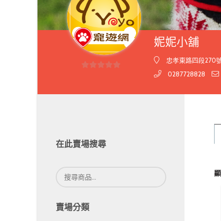
妮妮小舖
忠孝東路四段270號2樓
0287728828
0
out
of
5
在此賣場搜尋
搜
顯
尋
關
鍵
賣場分類
字: