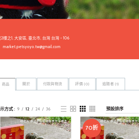
之1, 大安區, 臺北市, 台灣 台灣 - 106
market.petsyoyo.tw@gmail.com
關於
付款與物流
評價 (
0
)
追隨者 (
1
)
商品
示方式
9
12
24
36
70折