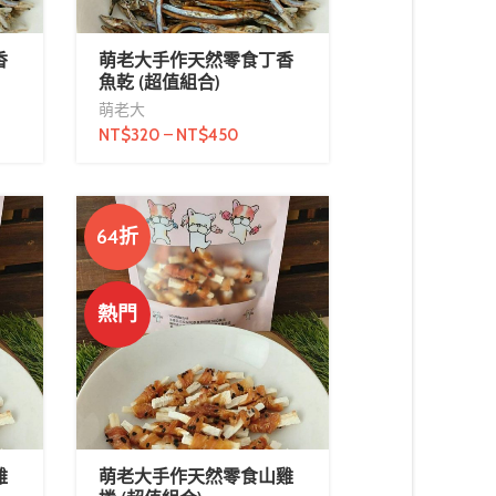
香
萌老大手作天然零食丁香
魚乾 (超值組合)
萌老大
NT$
320
–
NT$
450
64折
熱門
雞
萌老大手作天然零食山雞