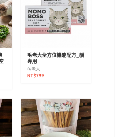
禮
毛老大全方位機能配方_貓
空
專用
萌老大
NT$
799