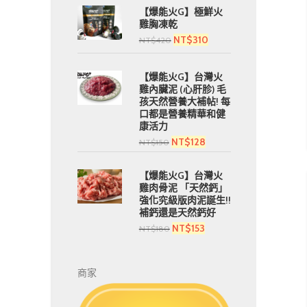
【爆能火G】極鮮火
雞胸凍乾
NT$
310
NT$
420
【爆能火G】台灣火
雞內臟泥 (心肝胗) 毛
孩天然營養大補帖! 每
口都是營養精華和健
康活力
NT$
128
NT$
150
【爆能火G】台灣火
雞肉骨泥 「天然鈣」
強化究級版肉泥誕生!!
補鈣還是天然鈣好
NT$
153
NT$
180
商家