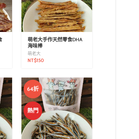
食
萌老大手作天然零食DHA
海味棒
萌老大
NT$
150
64折
熱門