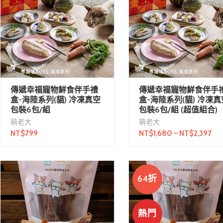
傳遞幸福寵物鮮食伴手禮
傳遞幸福寵物鮮食伴手
盒-海陸系列(貓) 冷凍真空
盒-海陸系列(貓) 冷凍真
包裝6包/組
包裝6包/組 (超值組合)
萌老大
萌老大
NT$
799
NT$
1,680
–
NT$
2,397
64折
熱門