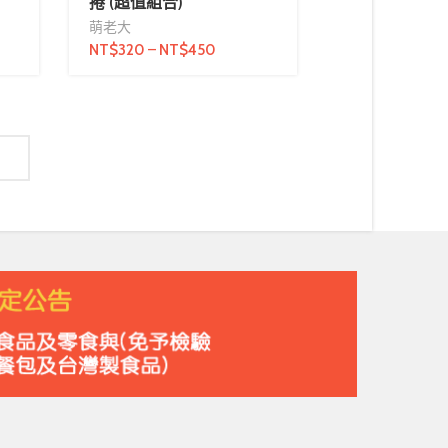
捲 (超值組合)
萌老大
NT$
320
–
NT$
450